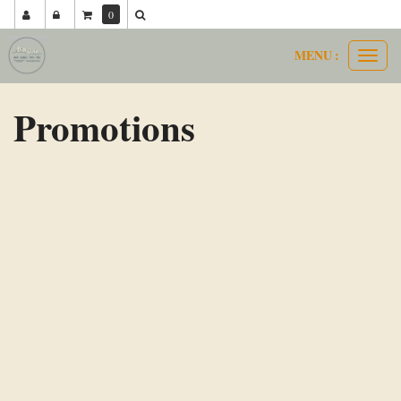
0
MENU :
Ouvri
le
menu
Promotions