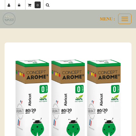
0
MENU :
Ouvri
concept arôme 80 20
abricot
le
menu