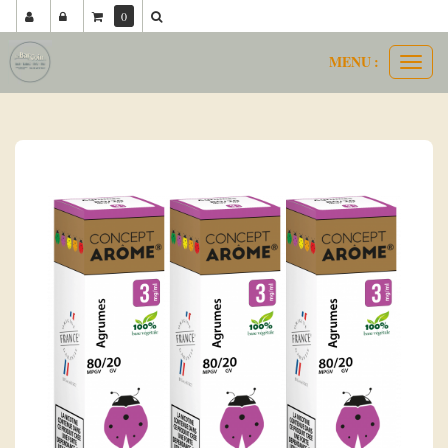
0
MENU :
Ouvri
concept arôme 80 20
agrumes
le
menu