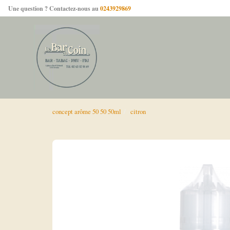
Une question ? Contactez-nous au
0243929869
concept arôme 50 50 50ml
citron