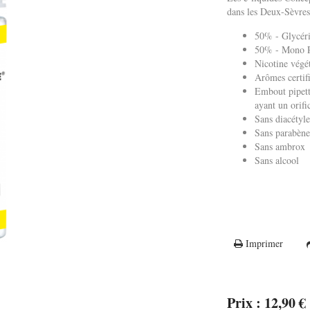
dans les Deux-Sèvres
50% - Glycéri
50% - Mono Pr
Nicotine végé
Arômes certif
Embout pipett
ayant un ori
Sans diacétyl
Sans parabèn
Sans ambrox
Sans alcool
Imprimer
Prix : 12,90 €