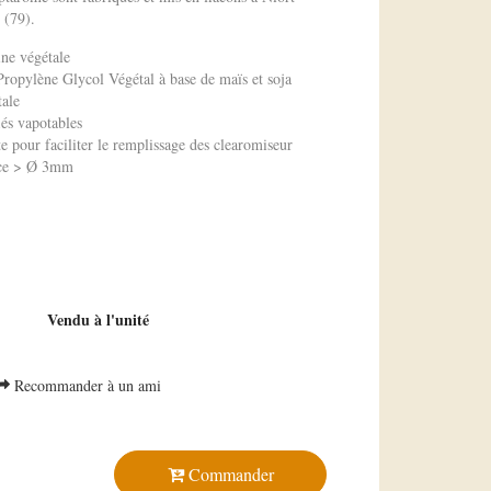
 (79).
ne végétale
opylène Glycol Végétal à base de maïs et soja
tale
iés vapotables
e pour faciliter le remplissage des clearomiseur
fice > Ø 3mm
e
e
Vendu à l'unité
Recommander à un ami
Commander