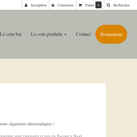
Inscription
Connexion
Panier
0
Rechercher
Le coin bar
Le coin produits
Contact
Promotions
our cigarettes électroniques !
ptarôme sont fabriqués et mis en flacons à Niort