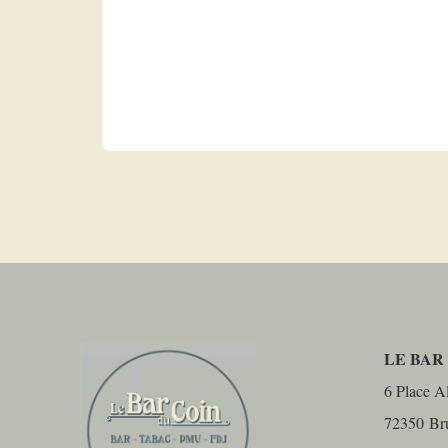
LE BAR
6 Place Al
72350
Br