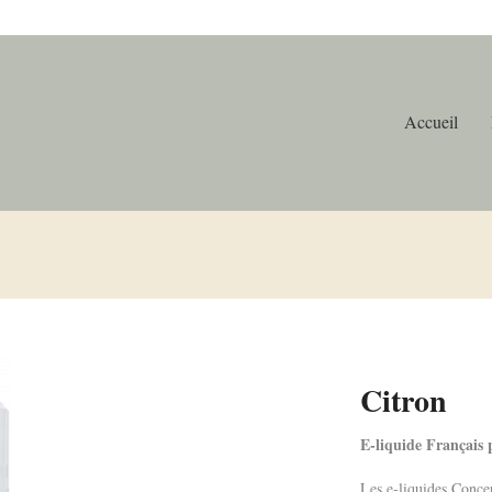
Accueil
Citron
E-liquide Français p
Les e-liquides Conce