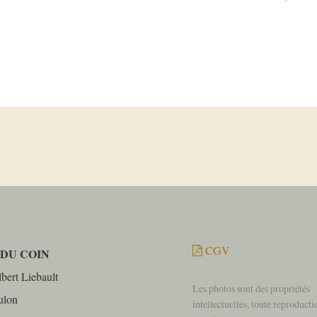
CGV
 DU COIN
bert Liebault
Les photos sont des propriétés
ulon
intellectuelles, toute reproducti