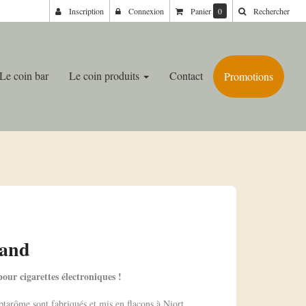
Inscription
Connexion
Panier
0
Rechercher
Le coin bar
Le coin produits
Contact
Promotions
land
our cigarettes électroniques !
ptarôme sont fabriqués et mis en flacons à Niort