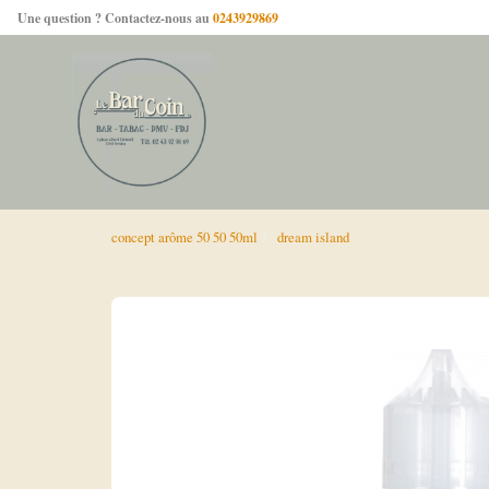
Une question ? Contactez-nous au
0243929869
concept arôme 50 50 50ml
dream island