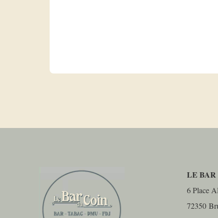
LE BAR
6 Place Al
72350
Br