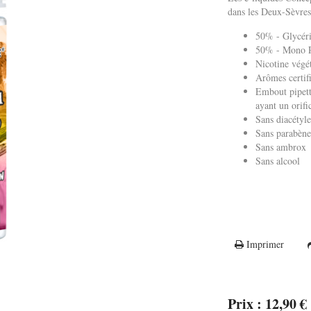
dans les Deux-Sèvres
50% - Glycéri
50% - Mono Pr
Nicotine végé
Arômes certif
Embout pipett
ayant un ori
Sans diacétyl
Sans parabèn
Sans ambrox
Sans alcool
Imprimer
Prix : 12,90 €