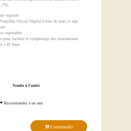
 (79).
ne végétale
opylène Glycol Végétal à base de maïs et soja
tale
iés vapotables
e pour faciliter le remplissage des clearomiseur
fice > Ø 3mm
e
e
Vendu à l'unité
Recommander à un ami
Commander