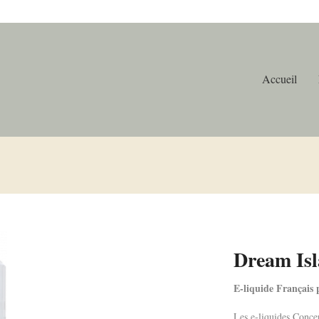
Accueil
Dream Is
E-liquide Français p
Les e-liquides Conce