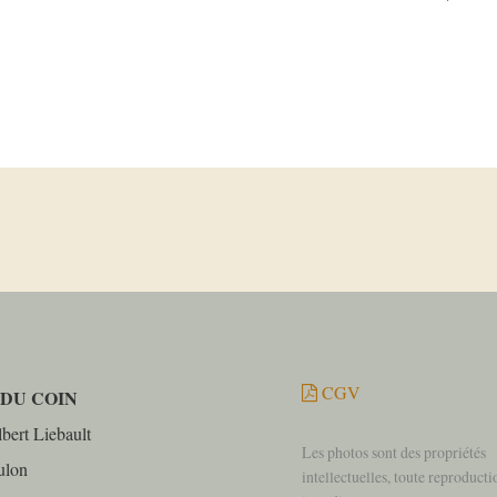
CGV
 DU COIN
bert Liebault
Les photos sont des propriétés
ulon
intellectuelles, toute reproducti