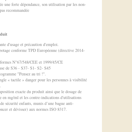
ée une forte dépendance, son utilisation par les non-
t pas recommandée
oduit
ante d'usage et précaution d'emploi.
apotage conforme TPD Européenne (directive 2014-
onformes N°67/548/CEE et 1999/45/CE
ase de S36 - S37- S1- S2- S45
togramme "Pensez au tri !".
ngle « tactile » danger pour les personnes à visibilité
.
position exacte du produit ainsi que le dosage de
e en mg/ml et les contre-indications d'utilisations
de sécurité enfants, munis d’une bague anti-
foncer et dévisser) aux normes ISO 8317.