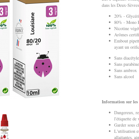
dans les Deux-Sèvres
20% - Glycéri
80% - Mono Pr
Nicotine végé
Arômes certif
Embout pipett
ayant un ori
Sans diacétyl
Sans parabèn
Sans ambrox
Sans alcool
Information sur les
Dangereux, re
l'étiquette de 
Garder sous cl
L'utilisation 
allaitantes, a