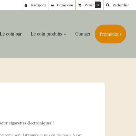
Inscription
Connexion
Panier
0
Rechercher
Le coin bar
Le coin produits
Contact
Promotions
our cigarettes électroniques !
ptarôme sont fabriqués et mis en flacons à Niort