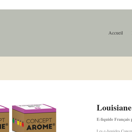
Accueil
Louisiane
E-liquide Français p
Les e-liquides Conce