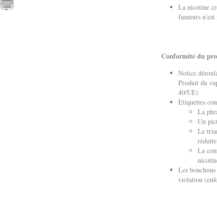
La nicotine cr
fumeurs n'es
Conformité du pr
Notice déroul
Produit du v
40/UE)
Etiquettes c
La phr
Un pic
Le tria
réduite
La com
nicotin
Les bouchons 
violation (en