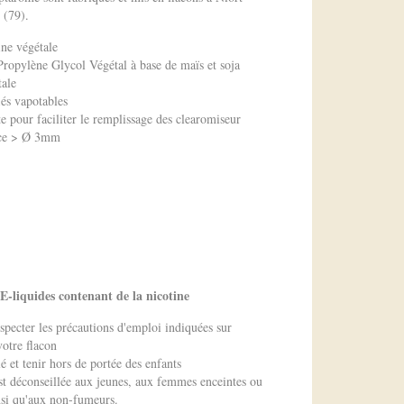
 (79).
ne végétale
opylène Glycol Végétal à base de maïs et soja
tale
iés vapotables
e pour faciliter le remplissage des clearomiseur
fice > Ø 3mm
e
e
 E-liquides contenant de la nicotine
specter les précautions d'emploi indiquées sur
votre flacon
é et tenir hors de portée des enfants
est déconseillée aux jeunes, aux femmes enceintes ou
insi qu'aux non-fumeurs.