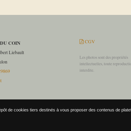
CGV
 DU COIN
bert Liebault
Les photos sont des propriétés
ulon
intellectuelles, toute reproducti
interdite.
29869
t
dépôt de cookies tiers destinés à vous proposer des contenus de plat