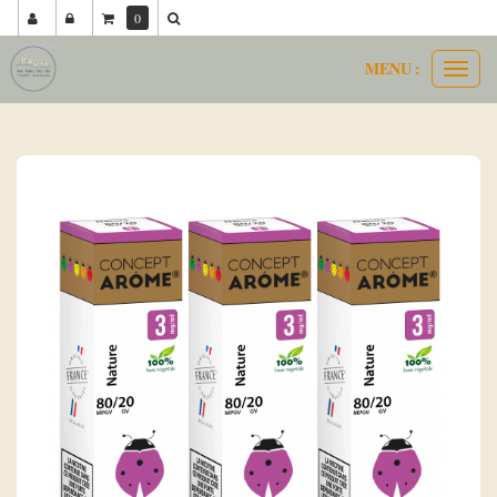
0
MENU :
Ouvri
concept arôme 80 20
nature
le
menu