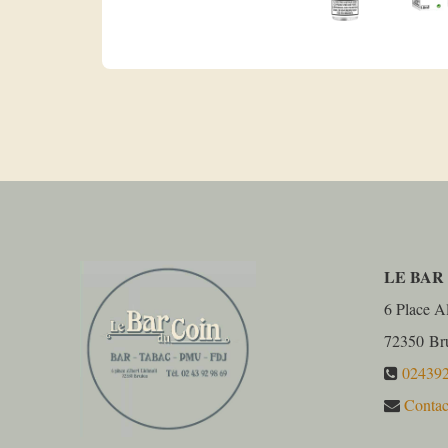
LE BAR
6 Place Al
72350
Br
02439
Contac