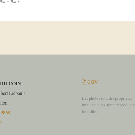
CGV
 DU COIN
bert Liebault
Les photos sont des propriétés
ulon
intellectuelles, toute reproducti
interdite.
29869
t