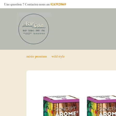
Une question ? Contactez-nous au
0243929869
mixte premium
wild style