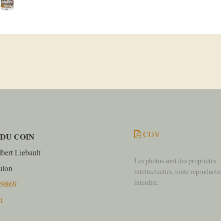
CGV
 DU COIN
bert Liebault
Les photos sont des propriétés
ulon
intellectuelles, toute reproducti
interdite.
29869
t