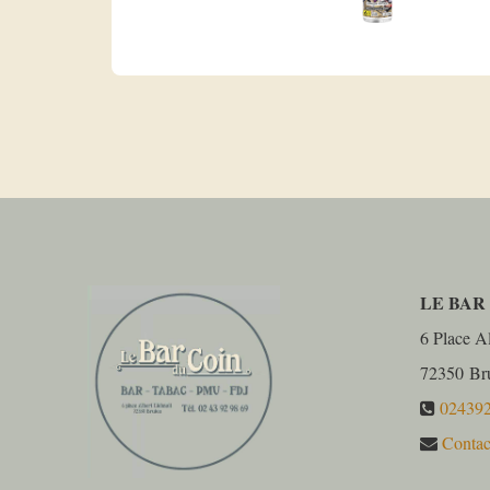
LE BAR
6 Place Al
72350
Br
02439
Contac