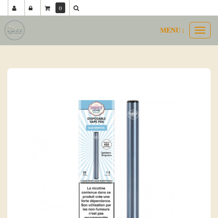
0
MENU :
Ouvri
dinner lady
blue menthol
le
menu