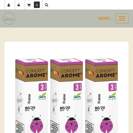
0
MENU :
Ouvri
concept arôme 80 20
fraise
le
menu