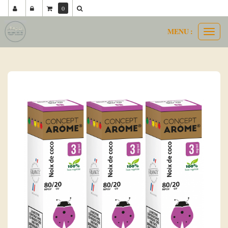
0
MENU :
Ouvri
concept arôme 80 20
noix de coco
le
menu